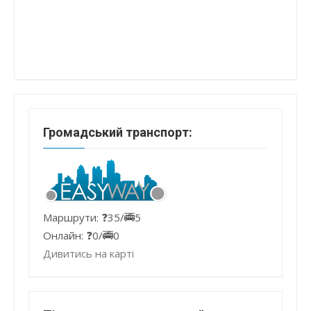
Громадський транспорт:
Маршрути: ❓35/🚎5
Онлайн: ❓0/🚎0
Дивитись на карті