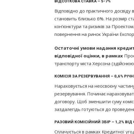
ВІДСОТКОВА СТАВКА – 5-7%
Відповідно до практичного досвіду 
становить близько 6%. На розмір ст
кон’юнктури та ризиків за Проекто
повернення на ринок України Експо
Остаточні умови надання креди
відповідної оцінки, в рамках
Прое
транспорту міста Херсона (здійснюю
КОМІСІЯ ЗА РЕЗЕРВУВАННЯ – 0,6% РІЧ
Нараховується на неосвоєну частину 
резервування. Починає нараховуват
договору. Щоб зменшити суму комісії
заздалегідь готуються до проведен
РАЗОВИЙ КОМІСІЙНИЙ ЗБІР – 1,2% ВІД
Сплачується в рамках Кредитної угод