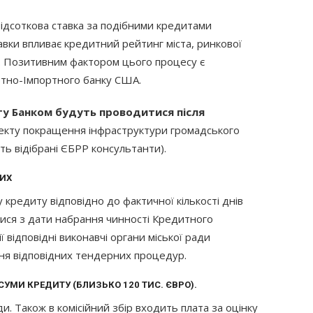
відсоткова ставка за подібними кредитами
авки впливає кредитний рейтинг міста, ринкової
м. Позитивним фактором цього процесу є
ртно-Імпортного банку США.
ту Банком будуть проводитися після
кту покращення інфраструктури громадського
ть відібрані ЄБРР консультанти).
НИХ
кредиту відповідно до фактичної кількості днів
ися з дати набрання чинності Кредитного
 відповідні виконавчі органи міської ради
ня відповідних тендерних процедур.
 СУМИ КРЕДИТУ (БЛИЗЬКО 120 ТИС. ЄВРО).
и. Також в комісійний збір входить плата за оцінку