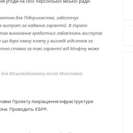
 угоди на сесії Херсонської міської ради.
рантом для Підприємства, забезпечує
х витрат за надання гарантій. В Україні
том виконання кредитних зобов’язань виступає
 що бере певну плату у вигляді відсотків за
на ставка за такі гарантії від Мінфіну може
 для Місьководоканалу міста Миколаєва).
отовки Проекту покращення інфраструктури
сона. Проводить ЄБРР.