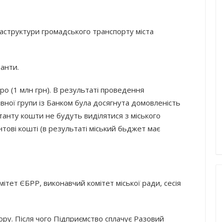
структури громадського транспорту міста
анти.
ро (1 млн грн). В результаті проведення
вної групи із Банком була досягнута домовленість
танту кошти не будуть виділятися з міського
тові кошті (в результаті міський бьджет має
тет ЄБРР, виконавчий комітет міської ради, сесія
ору. Після чого Підприємство сплачує Разовий