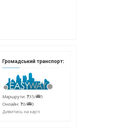
Громадський транспорт:
Маршрути: ❓35/🚎5
Онлайн: ❓0/🚎0
Дивитись на карті