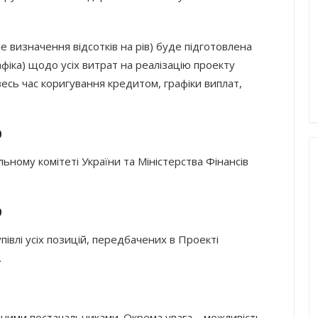
 визначення відсотків на рів) буде підготовлена
фіка) щодо усіх витрат на реалізацію проекту
весь час коригування кредитом, графіки виплат,
9
ому комітеті України та Міністерства Фінансів
9
івлі усіх позицій, передбачених в Проекті
.
йними постачальниками. Окрема увага – можливість