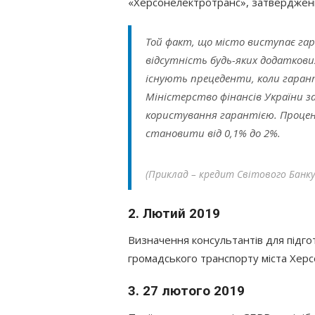
«Херсонелектротранс», затвердження
Той факт, що місто виступає га
відсутність будь-яких додаткови
існують прецеденти, коли гаран
Міністерство фінансів України за
користування гарантією. Процент
становити від 0,1% до 2%.
(Приклад – кредит Світового Банку
2. Лютий 2019
Визначення консультантів для підг
громадського транспорту міста Хер
3. 27 лютого 2019