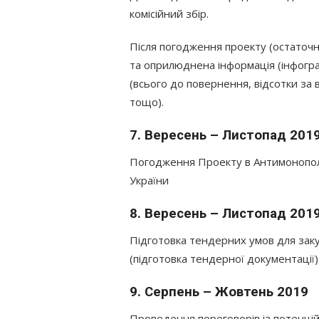
комісійний збір.
Після погодження проекту (остаточне
та оприлюднена інформація (інфогра
(всього до повернення, відсотки за 
тощо).
7. Вересень – Листопад 201
Погодження Проекту в Антимонопольн
України
8. Вересень – Листопад 201
Підготовка тендерних умов для закуп
(підготовка тендерної документації)
9. Серпень – Жовтень 2019
Проведення переговорів із потенці